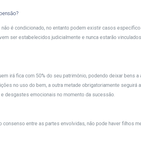
a pensão?
s não é condicionado, no entanto podem existir casos específic
devem ser estabelecidos judicialmente e nunca estarão vinculad
m irá fica com 50% do seu patrimônio, podendo deixar bens a a
ções no uso do bem, a outra metade obrigatoriamente seguirá a 
 e desgastes emocionais no momento da sucessão.
io o consenso entre as partes envolvidas, não pode haver filho