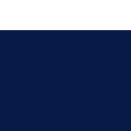
Menu Principal
Quem Somos
Áreas de atuação
Notícias
Contato
Nossa Unidade