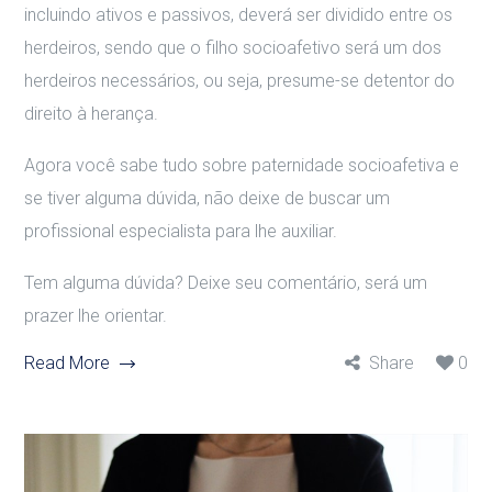
incluindo ativos e passivos, deverá ser dividido entre os
herdeiros, sendo que o filho socioafetivo será um dos
herdeiros necessários, ou seja, presume-se detentor do
direito à herança.
Agora você sabe tudo sobre paternidade socioafetiva e
se tiver alguma dúvida, não deixe de buscar um
profissional especialista para lhe auxiliar.
Tem alguma dúvida? Deixe seu comentário, será um
prazer lhe orientar.
Read More
Share
0