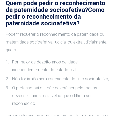
Quem pode pedir o reconhecimento
da paternidade socioafetiva?Como
pedir o reconhecimento da
paternidade socioafetiva?
Podem requerer o reconhecimento da paternidade ou
maternidade socioafetiva, judicial ou extrajudicialmente,
quem:
For maior de dezoito anos de idade,
independentemente do estado civil.
Não for irmão nem ascendente do filho socioafetivo;
O pretenso pai ou mãe deverá ser pelo menos
dezesseis anos mais velho que o filho a ser
reconhecido.
Lembrando que as regras são em conformidade com o