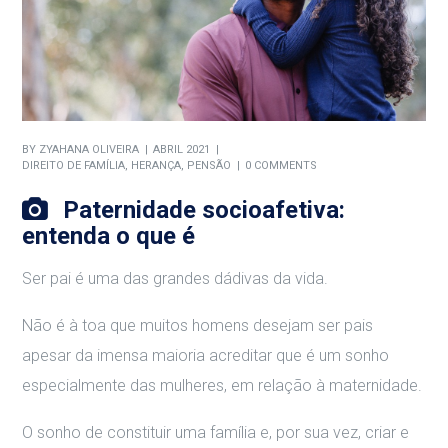
BY
ZYAHANA OLIVEIRA
ABRIL 2021
DIREITO DE FAMÍLIA
,
HERANÇA
,
PENSÃO
0 COMMENTS
Paternidade socioafetiva:
entenda o que é
Ser pai é uma das grandes dádivas da vida.
Não é à toa que muitos homens desejam ser pais
apesar da imensa maioria acreditar que é um sonho
especialmente das mulheres, em relação à maternidade.
O sonho de constituir uma família e, por sua vez, criar e