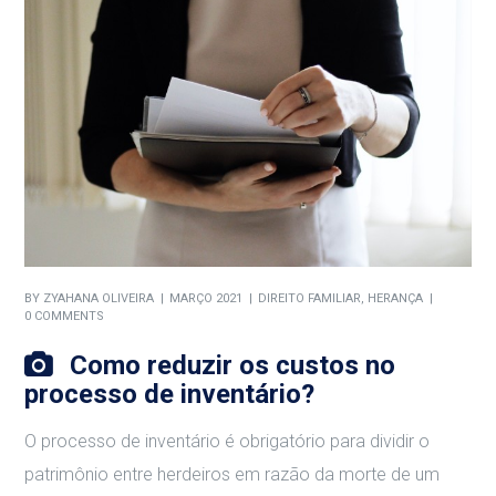
BY
ZYAHANA OLIVEIRA
MARÇO 2021
DIREITO FAMILIAR
,
HERANÇA
0 COMMENTS
Como reduzir os custos no
processo de inventário?
O processo de inventário é obrigatório para dividir o
patrimônio entre herdeiros em razão da morte de um