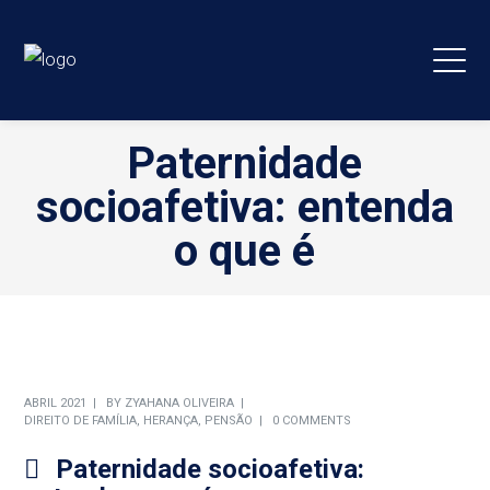
Paternidade
socioafetiva: entenda
o que é
ABRIL 2021
BY
ZYAHANA OLIVEIRA
DIREITO DE FAMÍLIA
,
HERANÇA
,
PENSÃO
0 COMMENTS
Paternidade socioafetiva: