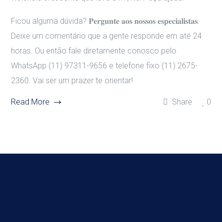
Ficou alguma dúvida? 𝐏𝐞𝐫𝐠𝐮𝐧𝐭𝐞 𝐚𝐨𝐬 𝐧𝐨𝐬𝐬𝐨𝐬 𝐞𝐬𝐩𝐞𝐜𝐢𝐚𝐥𝐢𝐬𝐭𝐚𝐬.
Deixe um comentário que a gente responde em até 24
horas. Ou então fale diretamente conosco pelo
WhatsApp (11) 97311-9656 e telefone fixo (11) 2675-
2360. Vai ser um prazer te orientar!
Read More
Share
0
Menu Principal