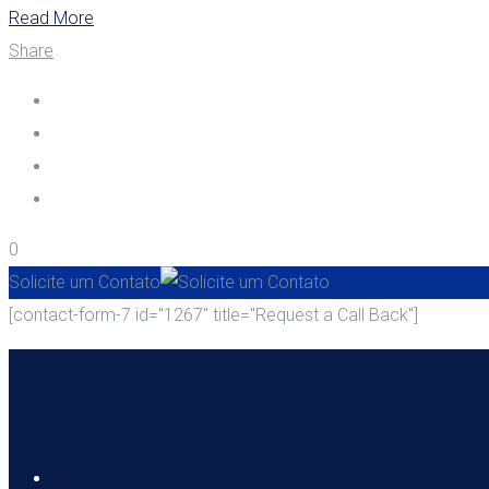
Read More
Share
0
Solicite um Contato
[contact-form-7 id="1267" title="Request a Call Back"]
Menu Principal
Quem Somos