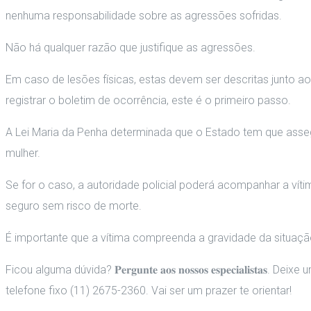
nenhuma responsabilidade sobre as agressões sofridas.
Não há qualquer razão que justifique as agressões.
Em caso de lesões físicas, estas devem ser descritas junto ao 
registrar o boletim de ocorrência, este é o primeiro passo.
A Lei Maria da Penha determinada que o Estado tem que assegu
mulher.
Se for o caso, a autoridade policial poderá acompanhar a víti
seguro sem risco de morte.
É importante que a vítima compreenda a gravidade da situação
Ficou alguma dúvida? 𝐏𝐞𝐫𝐠𝐮𝐧𝐭𝐞 𝐚𝐨𝐬 𝐧𝐨𝐬𝐬𝐨𝐬 𝐞𝐬𝐩𝐞𝐜
telefone fixo (11) 2675-2360. Vai ser um prazer te orientar!