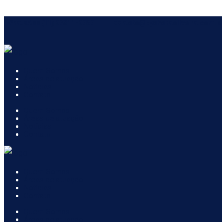
WhatsApp (11) 97311-9656
contato@zyahanaoliveira.com.b
Quem Somos
Áreas de atuação
Notícias
Contato
Quem Somos
Áreas de atuação
Notícias
Contato
Quem Somos
Áreas de atuação
Notícias
Contato
Quem Somos
Áreas de atuação