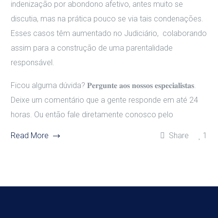
indenização por abondono afetivo, antes muito se
discutia, mas na prática pouco se via tais condenações.
Esses casos têm aumentado no Judiciário, colaborando
assim para a construção de uma parentalidade
responsável.
Ficou alguma dúvida? 𝐏𝐞𝐫𝐠𝐮𝐧𝐭𝐞 𝐚𝐨𝐬 𝐧𝐨𝐬𝐬𝐨𝐬 𝐞𝐬𝐩𝐞𝐜𝐢𝐚𝐥𝐢𝐬𝐭𝐚𝐬.
Deixe um comentário que a gente responde em até 24
horas. Ou então fale diretamente conosco pelo
Read More
Share
1