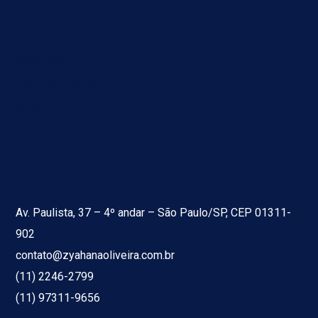
Menu Principal
Quem Somos
Áreas de atuação
Notícias
Contato
Nossa Unidade
Av. Paulista, 37 – 4º andar – São Paulo/SP, CEP 01311-
902
contato@zyahanaoliveira.com.br
(11) 2246-2799
(11) 97311-9656