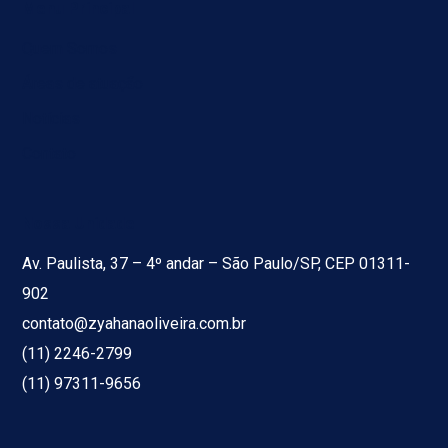
Menu Principal
Quem Somos
Áreas de atuação
Notícias
Contato
Nossa Unidade
Av. Paulista, 37 – 4º andar – São Paulo/SP, CEP 01311-
902
contato@zyahanaoliveira.com.br
(11) 2246-2799
(11) 97311-9656