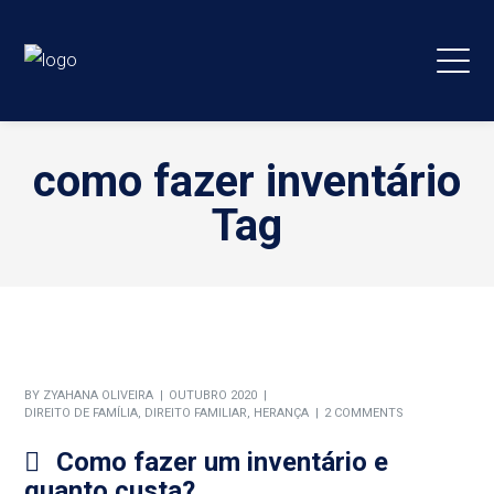
como fazer inventário
Tag
BY
ZYAHANA OLIVEIRA
OUTUBRO 2020
DIREITO DE FAMÍLIA
,
DIREITO FAMILIAR
,
HERANÇA
2 COMMENTS
Como fazer um inventário e
quanto custa?