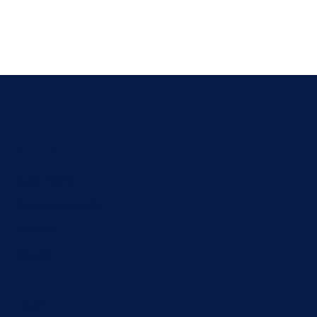
Menu Principal
Quem Somos
Áreas de atuação
Notícias
Contato
Nossa Unidade