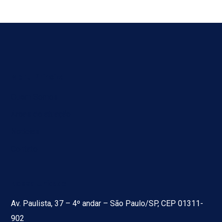
Menu Principal
Quem Somos
Áreas de atuação
Notícias
Contato
Nossa Unidade
Av. Paulista, 37 – 4º andar – São Paulo/SP, CEP 01311-
902