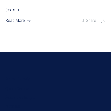
(mais…)
Read More
Share
6
Menu Principal
Quem Somos
Áreas de atuação
Notícias