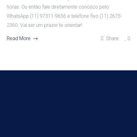
horas. Ou então fale diretamente conosco pelo
WhatsApp (11) 97311-9656 e telefone fixo (11) 2675-
2360. Vai ser um prazer te orientar!
Read More
Share
0
Menu Principal
Quem Somos
Áreas de atuação