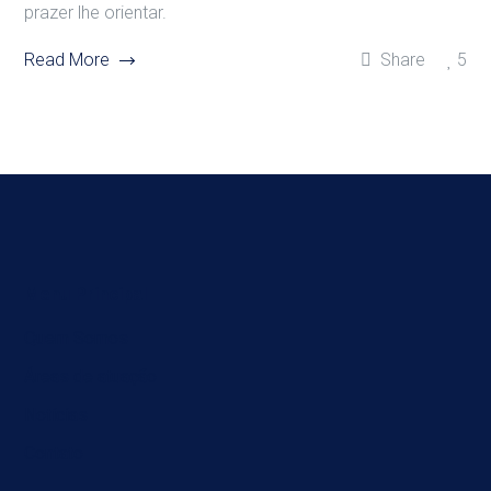
prazer lhe orientar.
Read More
Share
5
Menu Principal
Quem Somos
Áreas de atuação
Notícias
Contato