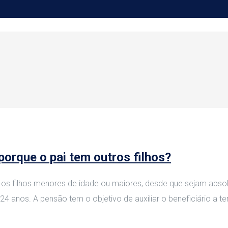
porque o pai tem outros filhos?
ara os filhos menores de idade ou maiores, desde que sejam ab
24 anos. A pensão tem o objetivo de auxiliar o beneficiário a te