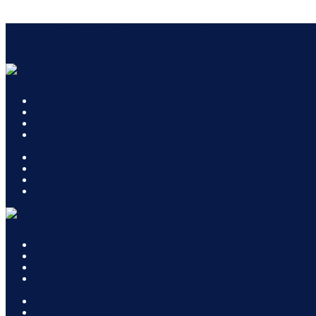
WhatsApp (11) 97311-9656
contato@zyahanaoliveira.com.b
Quem Somos
Áreas de atuação
Notícias
Contato
Quem Somos
Áreas de atuação
Notícias
Contato
Quem Somos
Áreas de atuação
Notícias
Contato
Quem Somos
Áreas de atuação