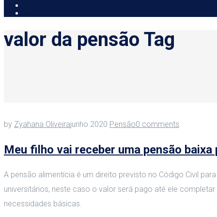
Notícias
Contato
valor da pensão Tag
by
Zyahana Oliveira
junho 2020
Pensão
0 comments
Meu filho vai receber uma pensão baixa 
A pensão alimentícia é um direito previsto no Código Civil p
universitários, neste caso o valor será pago até ele completar 
necessidades básicas.