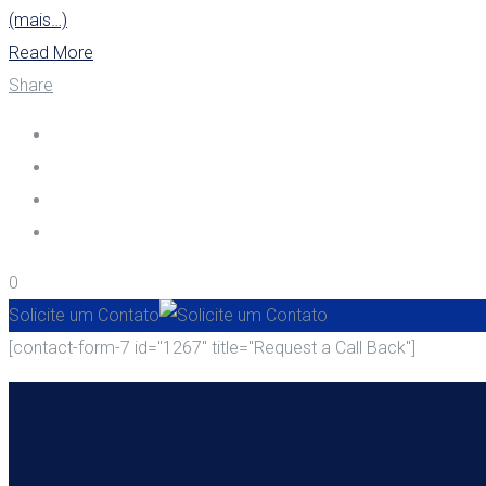
(mais…)
Read More
Share
0
Solicite um Contato
[contact-form-7 id="1267" title="Request a Call Back"]
Menu Principal