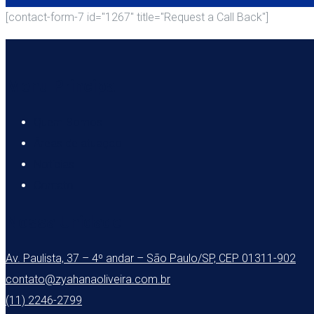
[contact-form-7 id="1267" title="Request a Call Back"]
Menu Principal
Quem Somos
Áreas de atuação
Notícias
Contato
Nossa Unidade
Av. Paulista, 37 – 4º andar – São Paulo/SP, CEP 01311-902
contato@zyahanaoliveira.com.br
(11) 2246-2799