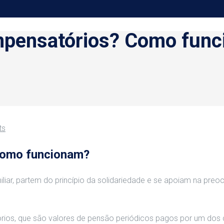
mpensatórios? Como fun
ts
Como funcionam?
liar, partem do princípio da solidariedade e se apoiam na pre
atórios, que são valores de pensão periódicos pagos por um do