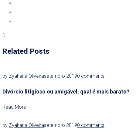
0
Related Posts
by
Zyahana Oliveira
setembro 2019
0 comments
Divórcio litigioso ou amigável, qual é mais barato?
Read More
by
Zyahana Oliveira
setembro 2019
0 comments