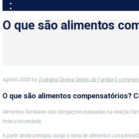
Notícias
Contato
O que são alimentos co
agosto 2020
by
Zyahana Oliveira
Direito de Família
0 commen
O que são alimentos compensatórios? 
Alimentos familiares são obrigações baseadas na relação fami
toda a sociedade.
A partir deste princípio, surge a ideia de alimentos compens