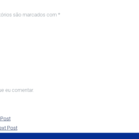
tórios são marcados com
*
ue eu comentar.
 Post
ext Post