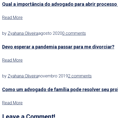
Qual a importância do advogado para abrir processo 
Read More
by
Zyahana Oliveira
agosto 2020
0 comments
Devo esperar a pandemia passar para me divorciar?
Read More
by
Zyahana Oliveira
novembro 2019
2 comments
Como um advogado de família pode resolver seu pr
Read More
Leave a Comment!