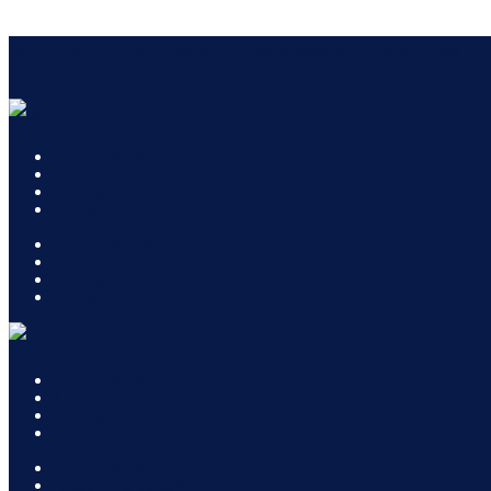
WhatsApp (11) 97311-9656
contato@zyahanaoliveira.com.b
Quem Somos
Áreas de atuação
Notícias
Contato
Quem Somos
Áreas de atuação
Notícias
Contato
Quem Somos
Áreas de atuação
Notícias
Contato
Quem Somos
Áreas de atuação