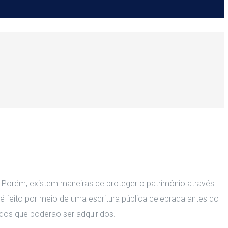
s. Porém, existem maneiras de proteger o patrimônio através
feito por meio de uma escritura pública celebrada antes do
dos que poderão ser adquiridos.