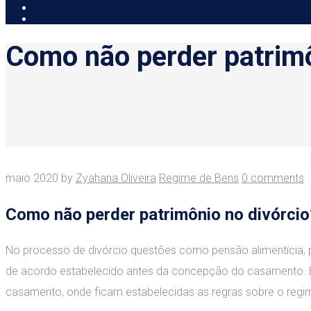
Notícias
Contato
Como não perder patrimô
maio 2020
by
Zyahana Oliveira
Regime de Bens
0 comments
Como não perder patrimônio no divórcio
No processo de divórcio questões como pensão alimentícia, pa
de acordo estabelecido antes da concepção do casamento. Est
casamento, onde ficam estabelecidas as regras sobre o regim