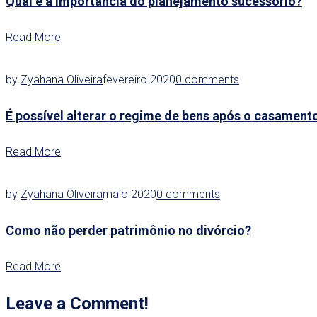
Qual é a importância do planejamento sucessório?
Read More
by
Zyahana Oliveira
fevereiro 2020
0 comments
É possível alterar o regime de bens após o casament
Read More
by
Zyahana Oliveira
maio 2020
0 comments
Como não perder patrimônio no divórcio?
Read More
Leave a Comment!