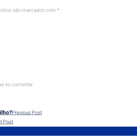
tórios são marcados com
*
ue eu comentar.
ilho?
Previous Post
t Post