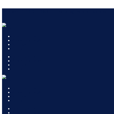
WhatsApp (11) 97311-9656
contato@zyahanaoliveira.com.b
Quem Somos
Áreas de atuação
Notícias
Contato
Quem Somos
Áreas de atuação
Notícias
Contato
Quem Somos
Áreas de atuação
Notícias
Contato
Quem Somos
Áreas de atuação