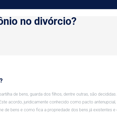
nio no divórcio?
?
rtilha de bens, guarda dos filhos, dentre outras, são decidida
e acordo, juridicamente conhecido como pacto antenupcial, é 
e de bens e como fica a propriedade dos bens já existentes e 