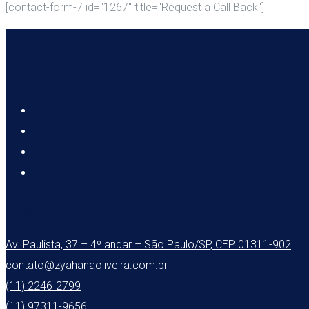
[contact-form-7 id="1267" title="Request a Call Back"]
Menu Principal
Quem Somos
Áreas de atuação
Notícias
Contato
Nossa Unidade
Av. Paulista, 37 – 4º andar – São Paulo/SP, CEP 01311-902
contato@zyahanaoliveira.com.br
(11) 2246-2799
(11) 97311-9656