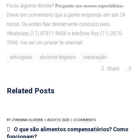
Ficou alguma dúvida? 𝐏𝐞𝐫𝐠𝐮𝐧𝐭𝐞 𝐚𝐨𝐬 𝐧𝐨𝐬𝐬𝐨𝐬 𝐞𝐬𝐩𝐞𝐜𝐢𝐚𝐥𝐢𝐬𝐭𝐚𝐬.
Deixe um comentário que a gente responde em até 24
horas. Ou então fale diretamente conosco pelo
WhatsApp (11) 97311-9656 e telefone fixo (11) 2675-
2360. Vai ser um prazer te orientar!
advogado
divórcio litigioso
separação
Share
0
Related Posts
BY
ZYAHANA OLIVEIRA
AGOSTO 2020
0 COMMENTS
O que são alimentos compensatórios? Como
funcionam?