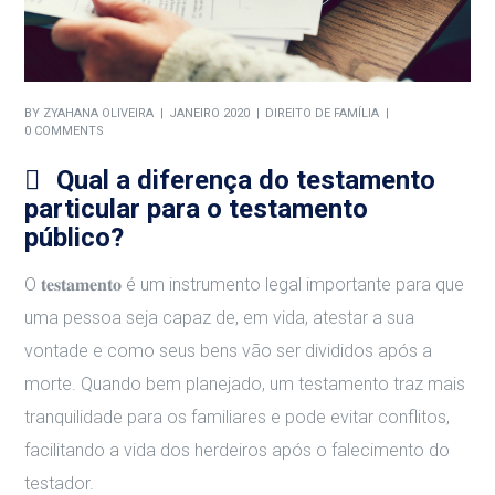
BY
ZYAHANA OLIVEIRA
JANEIRO 2020
DIREITO DE FAMÍLIA
0 COMMENTS
Qual a diferença do testamento
particular para o testamento
público?
O 𝐭𝐞𝐬𝐭𝐚𝐦𝐞𝐧𝐭𝐨 é um instrumento legal importante para que
uma pessoa seja capaz de, em vida, atestar a sua
vontade e como seus bens vão ser divididos após a
morte. Quando bem planejado, um testamento traz mais
tranquilidade para os familiares e pode evitar conflitos,
facilitando a vida dos herdeiros após o falecimento do
testador.