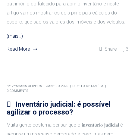
patrimônio do falecido para abrir o inventário e neste
artigo vamos mostrar os dois principais cálculos do
espólio, que são os valores dos imóveis e dos veículos.
(mais…)
Read More
Share
3
BY
ZYAHANA OLIVEIRA
JANEIRO 2020
DIREITO DE FAMÍLIA
0 COMMENTS
Inventário judicial: é possível
agilizar o processo?
Muita gente costuma pensar que o 𝐢𝐧𝐯𝐞𝐧𝐭á𝐫𝐢𝐨 𝐣𝐮𝐝𝐢𝐜𝐢𝐚𝐥 é
sempre um processo demorado e caro, mas nem