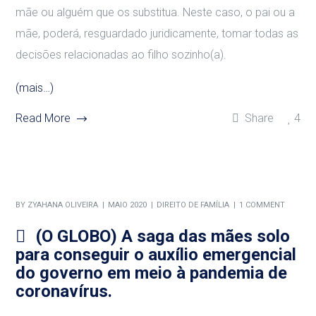
mãe ou alguém que os substitua. Neste caso, o pai ou a
mãe, poderá, resguardado juridicamente, tomar todas as
decisões relacionadas ao filho sozinho(a).
(mais…)
Read More
Share
4
BY
ZYAHANA OLIVEIRA
MAIO 2020
DIREITO DE FAMÍLIA
1 COMMENT
(O GLOBO) A saga das mães solo
para conseguir o auxílio emergencial
do governo em meio à pandemia de
coronavírus.