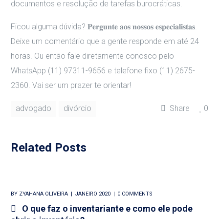
documentos e resolução de tarefas burocráticas.
Ficou alguma dúvida? 𝐏𝐞𝐫𝐠𝐮𝐧𝐭𝐞 𝐚𝐨𝐬 𝐧𝐨𝐬𝐬𝐨𝐬 𝐞𝐬𝐩𝐞𝐜𝐢𝐚𝐥𝐢𝐬𝐭𝐚𝐬.
Deixe um comentário que a gente responde em até 24
horas. Ou então fale diretamente conosco pelo
WhatsApp (11) 97311-9656 e telefone fixo (11) 2675-
2360. Vai ser um prazer te orientar!
advogado
divórcio
Share
0
Related Posts
BY
ZYAHANA OLIVEIRA
JANEIRO 2020
0 COMMENTS
O que faz o inventariante e como ele pode