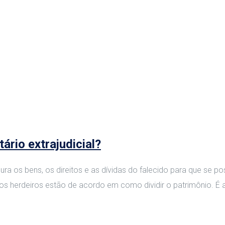
rio extrajudicial?
a os bens, os direitos e as dívidas do falecido para que se pos
o os herdeiros estão de acordo em como dividir o patrimônio. É 