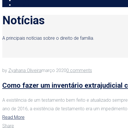
Notícias
Contato
Notícias
A principais notícias sobre o direito de família.
by
Zyahana Oliveira
março 2020
0 comments
Como fazer um inventário extrajudicial
A existência de um testamento bem feito e atualizado sempre f
ano de 2016, a existência de testamento era um impedimento p
Read More
Share