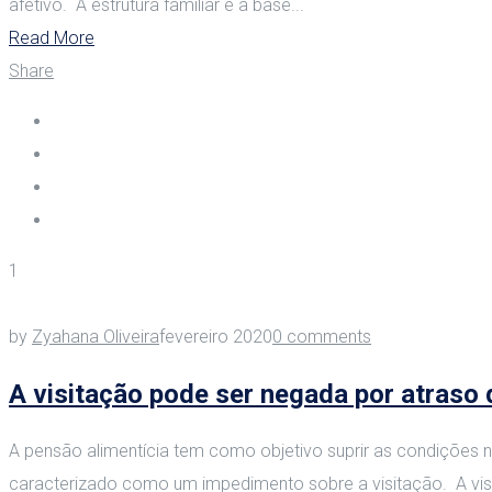
afetivo. A estrutura familiar é a base...
Read More
Share
1
by
Zyahana Oliveira
fevereiro 2020
0 comments
A visitação pode ser negada por atraso
A pensão alimentícia tem como objetivo suprir as condições 
caracterizado como um impedimento sobre a visitação. A visi