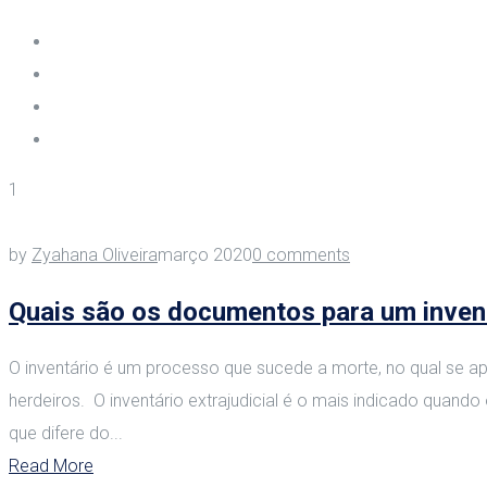
1
by
Zyahana Oliveira
março 2020
0 comments
Quais são os documentos para um inventá
O inventário é um processo que sucede a morte, no qual se apur
herdeiros. O inventário extrajudicial é o mais indicado quand
que difere do...
Read More