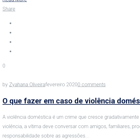
Share
0
by
Zyahana Oliveira
fevereiro 2020
0 comments
O que fazer em caso de violência domés
A violência doméstica é um crime que cresce gradativamente
violência, a vítima deve conversar com amigos, familiares, pr
responsabilidade sobre as agressões...