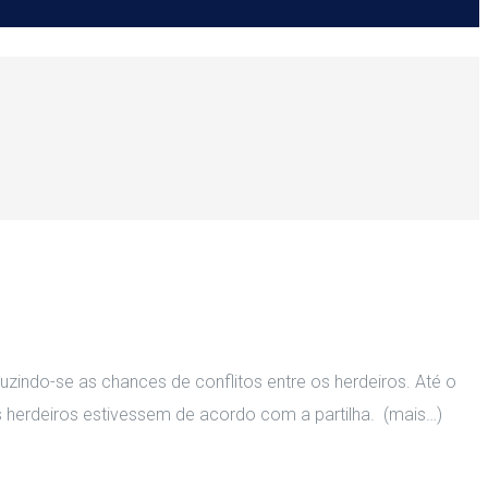
uzindo-se as chances de conflitos entre os herdeiros. Até o
os herdeiros estivessem de acordo com a partilha. (mais…)