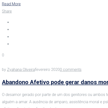
Read More
Share
0
by
Zyahana Oliveira
fevereiro 2020
0 comments
Abandono Afetivo pode gerar danos mor
O desamor gerado por parte de um dos genitores ou ambos t
alguém a amar. A ausência de amparo, assistência moral e p