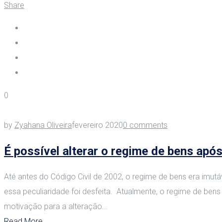
Share
0
by
Zyahana Oliveira
fevereiro 2020
0 comments
É possível alterar o regime de bens ap
Até antes do Código Civil de 2002, o regime de bens era imu
essa peculiaridade foi desfeita. Atualmente, o regime de ben
motivação para a alteração...
Read More