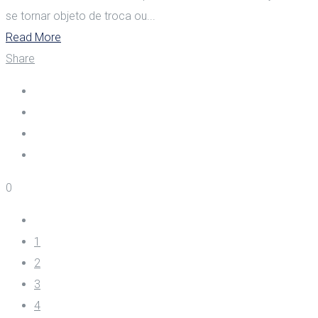
se tornar objeto de troca ou...
Read More
Share
0
1
2
3
4